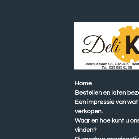
Ga
direct
naar
de
hoofdinhoud
Home
Bestellen en laten bez
Een impressie van wat 
verkopen.
Waar en hoe kunt u on
vinden?