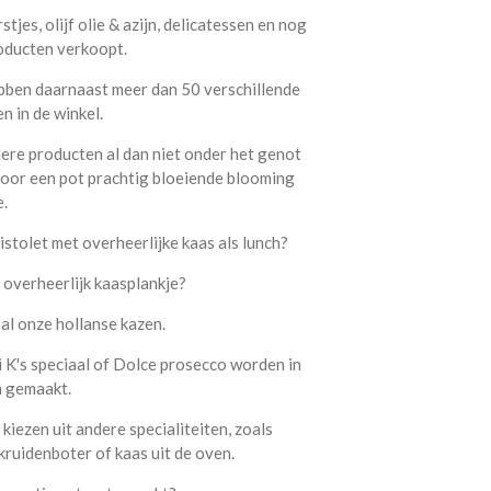
tjes, olijf olie & azijn, delicatessen en nog
oducten verkoopt.
hebben daarnaast meer dan 50 verschillende
n in de winkel.
dere producten al dan niet onder het genot
 voor een pot prachtig bloeiende blooming
.
stolet met overheerlijke kaas als lunch?
f overheerlijk kaasplankje?
 al onze hollanse kazen.
i K's speciaal of Dolce prosecco worden in
n gemaakt.
 kiezen uit andere specialiteiten, zoals
kruidenboter of kaas uit de oven.