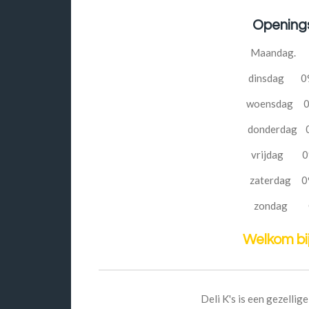
Openings
Maandag. 
dinsdag 09:
woensdag 09:
donderdag 09
vrijdag 09:
zaterdag 09:
zondag G
Welkom bij
Deli K's is een gezellig