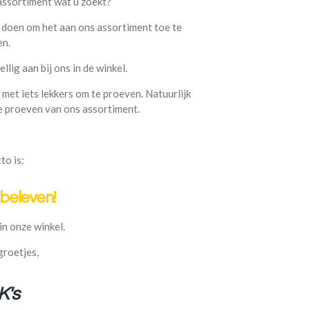
 assortiment wat u zoekt?
t doen om het aan ons assortiment toe te
en.
llig aan bij ons in de winkel.
 met iets lekkers om te proeven. Natuurlijk
te proeven van ons assortiment.
to is:
 beleven!
in onze winkel.
groetjes,
K's