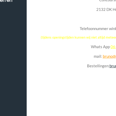
den en
2132 DK H
Telefoonnummer wink
(tijdens openingstijden kunnen wij niet altijd mete
Whats App
06
mail:
bruno@d
Bestellingen:
bru