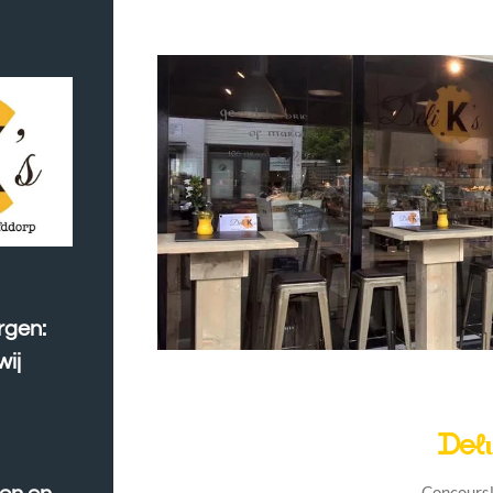
rgen:
wij
ᗪeℓι
Concours