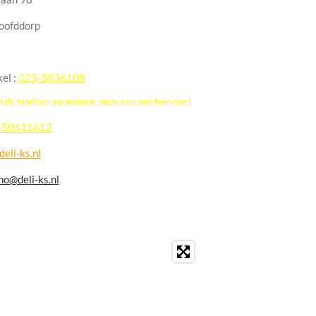
oofddorp
el :
023-5836108
en de telefoon aannemen, o
nze excuses hiervoor)
-50611612
eli-ks.nl
no@deli-ks.nl