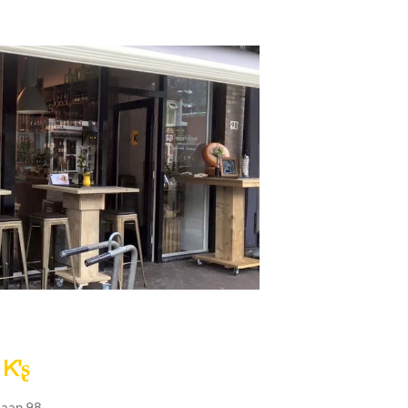
 K'ʂ
laan 98