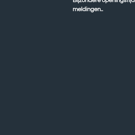
Bijzondere openingstij
meldingen..